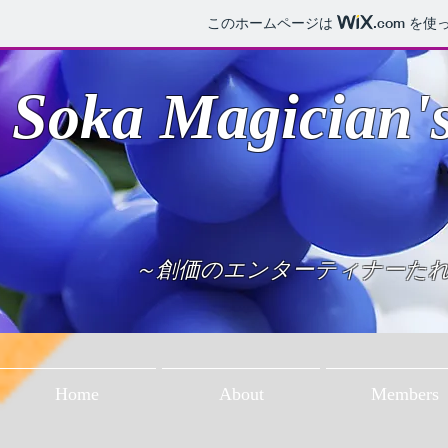
このホームページは
.com
を使っ
Soka Magician'
～創価のエンターティナーた
Home
About
Members